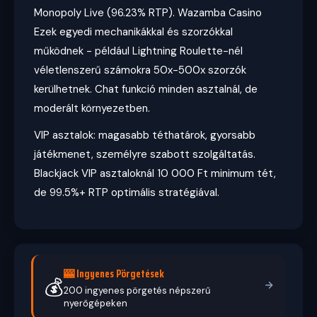
Monopoly Live (96.23% RTP). Wazamba Casino
Ezek egyedi mechanikákkal és szorzókkal
működnek - például Lightning Roulette-nél
véletlenszerű számokra 50x-500x szorzók
kerülhetnek. Chat funkció minden asztalnál, de
moderált környezetben.
VIP asztalok: magasabb téthatárok, gyorsabb
játékmenet, személyre szabott szolgáltatás.
Blackjack VIP asztaloknál 10 000 Ft minimum tét,
de 99.5%+ RTP optimális stratégiával.
🎰 Ingyenes Pörgetések
💰
200 ingyenes pörgetés népszerű
nyerőgépeken