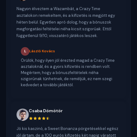
Nagyon élveztem a Wazambát, a Crazy Time
asztalokon remekeltem, és a kifizetés is megjött egy
héten belül. Egyetlen apró dolog, hogy a bónuszok
megforgatási feltételei néha kicsit szigorúak. Ettől
függetlenül 9/10, visszatérő játékos leszek.
L
László Kovács
Örülök, hogy ilyen jól érezted magad a Crazy Time
asztaloknál, és a gyors kifizetés is rendben volt.
Megértem, hogy a bónuszfeltételek néha
szigorúnak tűnhetnek, de reméljük, ez nem szegi
kedvedet a további játéktól.
Csaba Dömötör
Jó kis kaszinó, a Sweet Bonanza pörgetésekkel egész
jól jártam, de a 100 eurós kifizetés két napig váratott