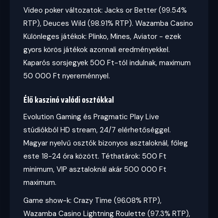
Video poker változatok: Jacks or Better (99.54%
RTP), Deuces Wild (98.91% RTP). Wazamba Casino
Különleges játékok: Plinko, Mines, Aviator - ezek
gyors körös játékok azonnali eredményekkel.
Kaparós sorsjegyek 500 Ft-tól indulnak, maximum
50 000 Ft nyereménnyel.
Élő kaszinó valódi osztókkal
Evolution Gaming és Pragmatic Play Live
stúdiókból HD stream, 24/7 elérhetőséggel.
Magyar nyelvű osztók bizonyos asztaloknál, főleg
este 18-24 óra között. Téthatárok: 500 Ft
minimum, VIP asztaloknál akár 500 000 Ft
maximum.
Game show-k: Crazy Time (96.08% RTP),
Wazamba Casino Lightning Roulette (97.3% RTP),