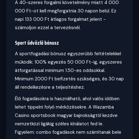
A 40-szeres forgalmi követelmény miatt 4 000
000 Ft-ot kell megforgatnia 30 napon belül. Ez
napi 133 000 Ft átlagos forgalmat jelent -
számoljon ezzel a tervezésnél.
Sport üdvözlő bónusz
A sportfogadási bónusz egyszerűbb feltételekkel
működik: 100% egyezés 50 000 Ft-ig, egyszeres
átforgatással minimum 1.50-es oddsokkal.
Minimum 2000 Ft befizetés szükséges, és 30 nap
áll rendelkezésre a teljesítéshez.
Élő fogadásokra is használható, ahol valós időben
lehet tippelni folyó mérkőzésekre. A Wazamba
Casino sportsbook magyar bajnokságtól kezdve
nemzetközi ligákig széles kínálatot fed le.
Figyelem: combo fogadások nem számítanak bele