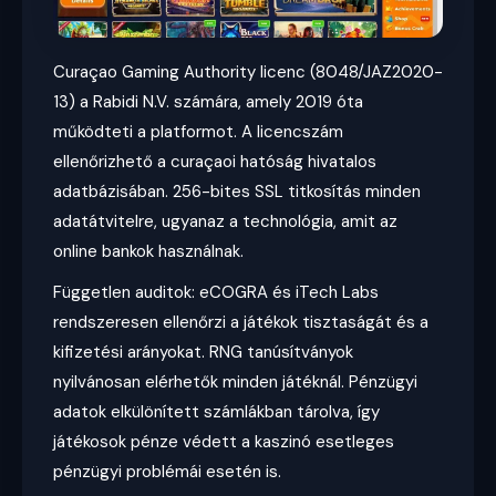
Curaçao Gaming Authority licenc (8048/JAZ2020-
13) a Rabidi N.V. számára, amely 2019 óta
működteti a platformot. A licencszám
ellenőrizhető a curaçaoi hatóság hivatalos
adatbázisában. 256-bites SSL titkosítás minden
adatátvitelre, ugyanaz a technológia, amit az
online bankok használnak.
Független auditok: eCOGRA és iTech Labs
rendszeresen ellenőrzi a játékok tisztaságát és a
kifizetési arányokat. RNG tanúsítványok
nyilvánosan elérhetők minden játéknál. Pénzügyi
adatok elkülönített számlákban tárolva, így
játékosok pénze védett a kaszinó esetleges
pénzügyi problémái esetén is.