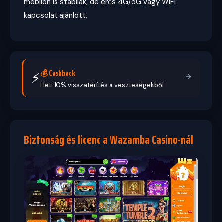
mobilon is stabilak, de erős 4G/5G vagy WiFi
kapcsolat ajánlott.
💰 Cashback
⚡
Heti 10% visszatérítés a veszteségekből
Biztonság és licenc a Wazamba Casino-nál