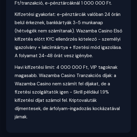
Ft/tranzakció, e-pénztárcáknál 1 000 000 Ft.
Kifizetési gyakorlat: e-pénztárcák valóban 24 órán
belül érkeznek, bankkártyák 3-5 munkanap
(hétvégék nem számítanak). Wazamba Casino Első
kifizetés előtt KYC ellenőrzés kötelező - személyi
igazolvány + lakcímkártya + fizetési mód igazolása.
A folyamat 24-48 órát vesz igénybe.
Havi kifizetési limit: 4 000 000 Ft, VIP tagoknak
magasabb. Wazamba Casino Tranzakciós díjak: a
Wazamba Casino nem számít fel díjakat, de a
fizetési szolgáltatók igen - Skrill például 1.9%
kifizetési díjat számol fel. Kriptovaluták
díjmentesek, de árfolyam-ingadozás kockázatával
járnak.